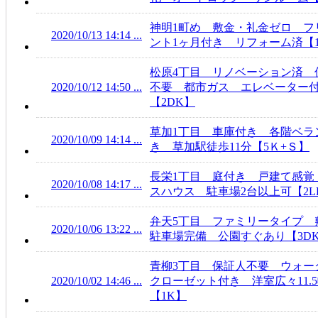
神明1町め 敷金・礼金ゼロ フ
2020/10/13 14:14 ...
ント1ヶ月付き リフォーム済【1
松原4丁目 リノベーション済 
2020/10/12 14:50 ...
不要 都市ガス エレベーター
【2DK】
草加1丁目 車庫付き 各階ベラ
2020/10/09 14:14 ...
き 草加駅徒歩11分【5Ｋ+Ｓ】
長栄1丁目 庭付き 戸建て感覚
2020/10/08 14:17 ...
スハウス 駐車場2台以上可【2L
弁天5丁目 ファミリータイプ 
2020/10/06 13:22 ...
駐車場完備 公園すぐあり【3D
青柳3丁目 保証人不要 ウォー
2020/10/02 14:46 ...
クローゼット付き 洋室広々11.
【1K】