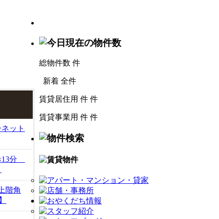
総物件数
件
新着
全件
賃貸居住用
件
件
賃貸事業用
件
件
ーネット
歩13分
】
上階角
】