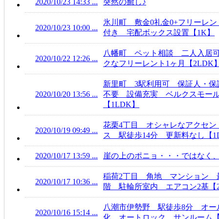
2020/10/23 14:33 ...
突然の癒し♪
氷川町 敷金0礼金0+フリーレン
2020/10/23 10:00 ...
付き 宅配ボックス設置【1K】
八幡町 ペット相談 二人入居
2020/10/22 12:26 ...
クなフリーレント1ヶ月【2LDK
新里町 3駅利用可 保証人・保
2020/10/20 13:56 ...
不要 設備充実 ベルクスモー
【1LDK】
花栗4丁目 オシャレなアクセン
2020/10/19 09:49 ...
ス 駅徒歩14分 更新料なし【1
2020/10/17 13:59 ...
崖の上のポニョ・・・ではなく、C
稲荷2丁目 角地 マンション 
2020/10/17 10:36 ...
階 駐輪所室内 エアコン2基【2
八潮市伊勢野 駅徒歩8分 オー
2020/10/16 15:14 ...
化 オートロック サンルーム【