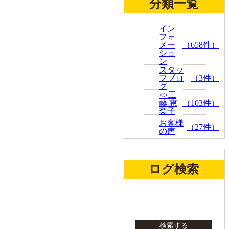
分類一覧
イン
フォ
メー
（658件）
ショ
ン
スタッ
フブロ
（3件）
グ
<>工
藤 恵
（103件）
梨子
お客様
（27件）
の声
ログ検索