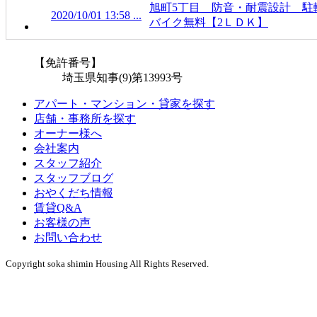
旭町5丁目 防音・耐震設計 駐
2020/10/01 13:58 ...
バイク無料【2ＬＤＫ】
【免許番号】
埼玉県知事(9)第13993号
アパート・マンション・貸家を探す
店舗・事務所を探す
オーナー様へ
会社案内
スタッフ紹介
スタッフブログ
おやくだち情報
賃貸Q&A
お客様の声
お問い合わせ
Copyright soka shimin Housing All Rights Reserved.