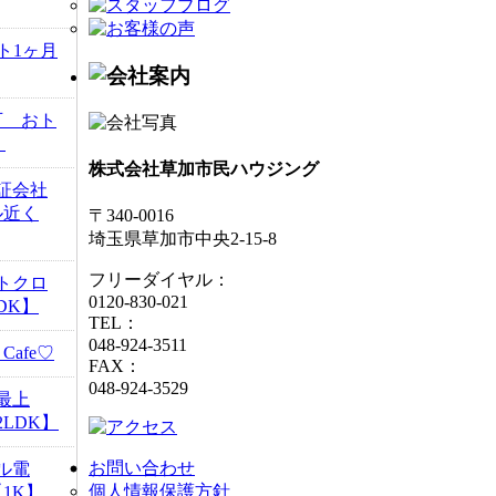
ト1ヶ月
可 おト
】
株式会社草加市民ハウジング
証会社
ル近く
〒340-0016
埼玉県草加市中央2-15-8
フリーダイヤル：
トクロ
0120-830-021
DK】
TEL：
048-924-3511
afe♡
FAX：
048-924-3529
最上
LDK】
お問い合わせ
ル電
個人情報保護方針
1K】