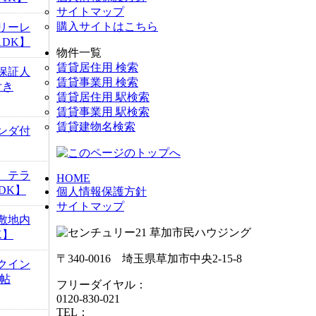
サイトマップ
購入サイトはこちら
リーレ
DK】
物件一覧
賃貸居住用 検索
保証人
賃貸事業用 検索
付き
賃貸居住用 駅検索
賃貸事業用 駅検索
賃貸建物名検索
ンダ付
 テラ
HOME
DK】
個人情報保護方針
サイトマップ
敷地内
K】
〒340-0016 埼玉県草加市中央2-15-8
クイン
5帖
フリーダイヤル：
0120-830-021
TEL：